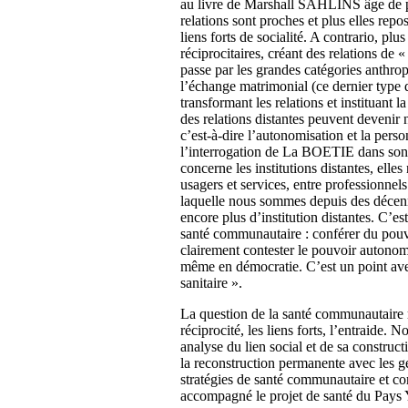
au livre de Marshall SAHLINS âge de pi
relations sont proches et plus elles repo
liens forts de socialité. A contrario, pl
réciprocitaires, créant des relations de «
passe par les grandes catégories anthro
l’échange matrimonial (ce dernier type 
transformant les relations et instituant
des relations distantes peuvent devenir n
c’est-à-dire l’autonomisation et la perso
l’interrogation de La BOETIE dans son d
concerne les institutions distantes, elle
usagers et services, entre professionnels
laquelle nous sommes depuis des décenni
encore plus d’institution distantes. C’es
santé communautaire : conférer du pouv
clairement contester le pouvoir autonomis
même en démocratie. C’est un point ave
sanitaire ».
La question de la santé communautaire r
réciprocité, les liens forts, l’entraid
analyse du lien social et de sa construct
la reconstruction permanente avec les ge
stratégies de santé communautaire et co
accompagné le projet de santé du Pays 