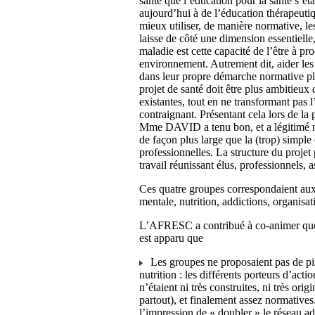
santé que l’éducation pour la santé s’ét
aujourd’hui à de l’éducation thérapeuti
mieux utiliser, de manière normative, les
laisse de côté une dimension essentielle
maladie est cette capacité de l’être à p
environnement. Autrement dit, aider les
dans leur propre démarche normative pl
projet de santé doit être plus ambitieux
existantes, tout en ne transformant pas l
contraignant. Présentant cela lors de la 
Mme DAVID a tenu bon, et a légitimé not
de façon plus large que la (trop) simpl
professionnelles. La structure du proj
travail réunissant élus, professionnels, a
Ces quatre groupes correspondaient au
mentale, nutrition, addictions, organisat
L’AFRESC a contribué à co-animer quel
est apparu que
Les groupes ne proposaient pas de pis
nutrition : les différents porteurs d’acti
n’étaient ni très construites, ni très ori
partout), et finalement assez normative
l’impression de « doubler » le réseau add