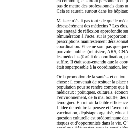
en commun), et surtout personne n’en pen
pas de mettre des professionnels dans u
Cela se saurait, surtout dans les hôpit
Mais ce n’était pas tout : de quelle mé
désespérément des médecins ? Les élus,
pas engagé de réflexion approfondie sur 
rémunération à l’acte, sur la proportion
prescriptions manifestement déraisonnable
coordination. Et ce ne sont pas quelque
pouvoirs publics (ministère, ARS, CNAM
les médecins (forfait de coordination, p
suffire. Il était sous-entendu que la c
était superposable à la coordination, la
Or la promotion de la santé – et en tou
chose : il convenait de resituer la place
population pour se rendre compte que la
médicaux : politiques, culturels, écono
l’environnement, de la mal bouffe, des a
témoigner. En miroir la faible efficienc
L’idée de réduire la pensée et l’avenir d
vaccination, dépistage organisé, éducat
question culturelle est prédominante dan
risques et d’opportunités dans la vie. C