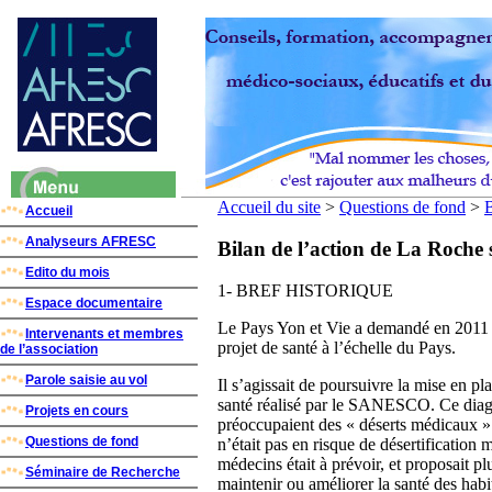
Accueil du site
>
Questions de fond
>
B
Accueil
Analyseurs AFRESC
Bilan de l’action de La Roche
Edito du mois
1- BREF HISTORIQUE
Espace documentaire
Le Pays Yon et Vie a demandé en 2011
Intervenants et membres
projet de santé à l’échelle du Pays.
de l’association
Parole saisie au vol
Il s’agissait de poursuivre la mise en pla
santé réalisé par le SANESCO. Ce diagn
Projets en cours
préoccupaient des « déserts médicaux »
Questions de fond
n’était pas en risque de désertificatio
médecins était à prévoir, et proposait pl
Séminaire de Recherche
maintenir ou améliorer la santé des habi