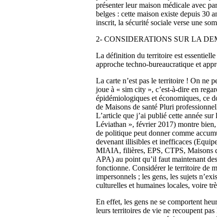
présenter leur maison médicale avec part
belges : cette maison existe depuis 30 an
inscrit, la sécurité sociale verse une so
2- CONSIDERATIONS SUR LA D
La définition du territoire est essentiel
approche techno-bureaucratique et app
La carte n’est pas le territoire ! On ne
joue à « sim city », c’est-à-dire en reg
épidémiologiques et économiques, ce d
de Maisons de santé Pluri professionnel
L’article que j’ai publié cette année su
Léviathan », février 2017) montre bien,
de politique peut donner comme accumul
devenant illisibles et inefficaces (Equ
MIAIA, filières, EPS, CTPS, Maisons de 
APA) au point qu’il faut maintenant de
fonctionne. Considérer le territoire de 
impersonnels ; les gens, les sujets n’exi
culturelles et humaines locales, voire trè
En effet, les gens ne se comportent he
leurs territoires de vie ne recoupent pas 