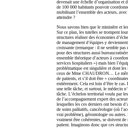
devenait une échelle d’organisation et d
de 100 000 habitants pouvoir coordonne
mobilisant l’ensemble des acteurs, avec
atteindre ?
Nous savons bien que le ministère et les
Sur ce plan, les tutelles se trompent lou
structures réaliser des économies d’éche
de management d’équipes y deviennent é
croissante (remarque : il ne semble pas
pour des structures aussi bureaucratis
ensemble théorique d’acteurs à coordonn
services hospitaliers ») mais bien l’
problématique est singulière et dont les
ceux de Mme CHAUDRON… Le même méde
de patients, et s’il doit être « coordinat
entièrement. Cela est loin d’être le cas. 
une telle tâche, et surtout, le médecin n
tâche. L’échelon territorial voulu par le
de l’accompagnement expert des acteurs
lesquelles les ces derniers ont besoin 
de soins palliatifs, cancérologie (où l’
vrai problème), gérontologie ou autres. 
vraiment être cohérentes, se doivent de 
patient. Imaginons donc que ces structu