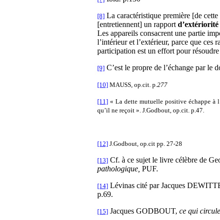
La caractéristique première [de cette
[8]
[entretiennent] un rapport
d’extériorité
Les appareils consacrent une partie impo
l’intérieur et l’extérieur, parce que ces
participation est un effort pour résoudre 
C’est le propre de l’échange par le do
[9]
[10]
MAUSS, op.cit. p.
277
[11]
« La dette mutuelle positive échappe à l
qu’il ne reçoit ». J.Godbout, op.cit. p.47.
[12]
J.Godbout, op.cit pp. 27-28
Cf. à ce sujet le livre célèbre 
[13]
pathologique,
PUF.
Lévinas cité par Jacques DEWITTE 
[14]
p.69.
Jacques GODBOUT,
ce qui circul
[15]