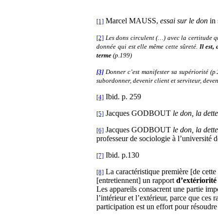
Marcel MAUSS,
essai sur le don
in 
[1]
[2]
Les dons circulent (…) avec la certitude q
donnée qui est elle même cette sûreté.
Il est,
terme
(p.199)
[3]
Donner c’est manifester sa supériorité (p.
subordonner, devenir client et serviteur, deveni
Ibid. p. 259
[4]
Jacques GODBOUT
le don, la dette
[5]
Jacques GODBOUT
le don, la dette
[6]
professeur de sociologie à l’université 
Ibid. p.130
[7]
La caractéristique première [de cette
[8]
[entretiennent] un rapport
d’extériorité
Les appareils consacrent une partie impo
l’intérieur et l’extérieur, parce que ces
participation est un effort pour résoudre 