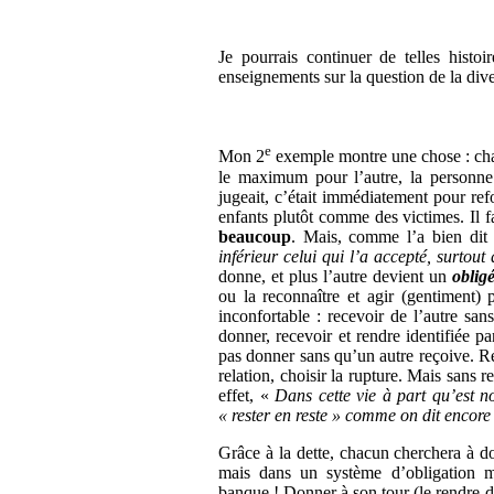
Je pourrais continuer de telles histoi
enseignements sur la question de la diversi
e
Mon 2
exemple montre une chose : chacu
le maximum pour l’autre, la personne
jugeait, c’était immédiatement pour ref
enfants plutôt comme des victimes. Il fal
beaucoup
. Mais, comme l’a bien d
inférieur celui qui l’a accepté, surtout
donne, et plus l’autre devient un
oblig
ou la reconnaître et agir (gentiment) p
inconfortable : recevoir de l’autre sa
donner, recevoir et rendre identifiée 
pas donner sans qu’un autre reçoive. Ref
relation, choisir la rupture. Mais sans re
effet, «
Dans cette vie à part qu’est 
« rester en reste » comme on dit encor
Grâce à la dette, chacun cherchera à d
mais dans un système d’obligation mo
banque ! Donner à son tour (le rendre d