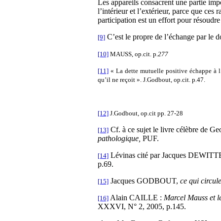
Les appareils consacrent une partie impo
l’intérieur et l’extérieur, parce que ces
participation est un effort pour résoudre 
C’est le propre de l’échange par le do
[9]
[10]
MAUSS, op.cit. p.
277
[11]
« La dette mutuelle positive échappe à l
qu’il ne reçoit ». J.Godbout, op.cit. p.47.
[12]
J.Godbout, op.cit pp. 27-28
Cf. à ce sujet le livre célèbre 
[13]
pathologique,
PUF.
Lévinas cité par Jacques DEWITTE 
[14]
p.69.
Jacques GODBOUT,
ce qui circul
[15]
Alain CAILLE :
Marcel Mauss et 
[16]
XXXVI, N° 2, 2005, p.145.