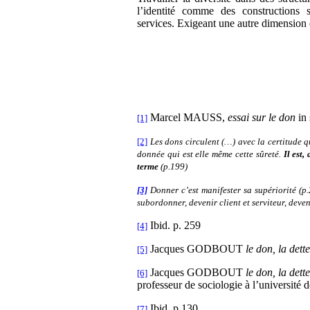
l’identité comme des constructions 
services. Exigeant une autre dimension
Marcel MAUSS,
essai sur le don
in 
[1]
[2]
Les dons circulent (…) avec la certitude q
donnée qui est elle même cette sûreté.
Il est,
terme
(p.199)
[3]
Donner c’est manifester sa supériorité (p.
subordonner, devenir client et serviteur, deveni
Ibid. p. 259
[4]
Jacques GODBOUT
le don, la dette
[5]
Jacques GODBOUT
le don, la dette
[6]
professeur de sociologie à l’université 
Ibid. p.130
[7]