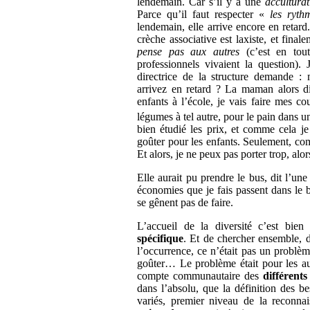
lendemain. Car s’il y a une
acculturat
Parce qu’il faut respecter «
les ryth
lendemain, elle arrive encore en retard
crèche associative est laxiste, et final
pense pas aux autres
(c’est en tout
professionnels vivaient la question).
directrice de la structure demande :
arrivez en retard ? La maman alors di
enfants à l’école, je vais faire mes cou
légumes à tel autre, pour le pain dans u
bien étudié les prix, et comme cela j
goûter pour les enfants. Seulement, comm
Et alors, je ne peux pas porter trop, alo
Elle aurait pu prendre le bus, dit l’un
économies que je fais passent dans le b
se gênent pas de faire.
L’accueil de la diversité c’est bie
spécifique
. Et de chercher ensemble,
l’occurrence, ce n’était pas un probl
goûter… Le problème était pour les aut
compte communautaire des
différents
dans l’absolu, que la définition des b
variés, premier niveau de la reconnai