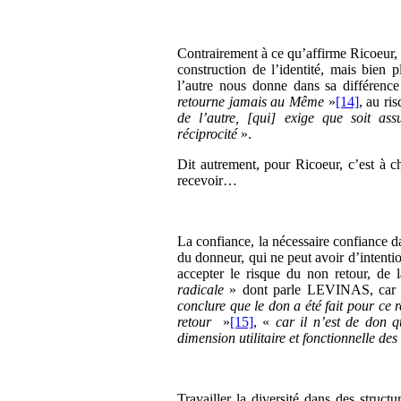
Contrairement à ce qu’affirme Ricoeur, ce
construction de l’identité, mais bien 
l’autre nous donne dans sa différenc
retourne jamais au Même
»
[14]
, au r
de l’autre, [qui] exige que soit as
réciprocité
».
Dit autrement, pour Ricoeur, c’est à 
recevoir…
La confiance, la nécessaire confiance dan
du donneur, qui ne peut avoir d’intentio
accepter le risque du non retour, de l
radicale
» dont parle LEVINAS, car m
conclure que le don a été fait pour ce r
retour
»
[15]
, «
car il n’est de don 
dimension utilitaire et fonctionnelle des
Travailler la diversité dans des struct