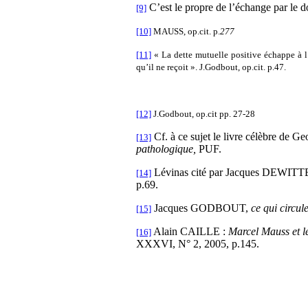
C’est le propre de l’échange par le do
[9]
[10]
MAUSS, op.cit. p.
277
[11]
« La dette mutuelle positive échappe à l
qu’il ne reçoit ». J.Godbout, op.cit. p.47.
[12]
J.Godbout, op.cit pp. 27-28
Cf. à ce sujet le livre célèbre 
[13]
pathologique,
PUF.
Lévinas cité par Jacques DEWITTE 
[14]
p.69.
Jacques GODBOUT,
ce qui circul
[15]
Alain CAILLE :
Marcel Mauss et 
[16]
XXXVI, N° 2, 2005, p.145.