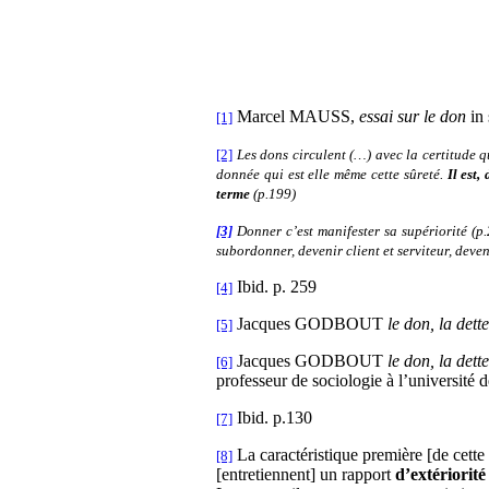
Marcel MAUSS,
essai sur le don
in 
[1]
[2]
Les dons circulent (…) avec la certitude q
donnée qui est elle même cette sûreté.
Il est,
terme
(p.199)
[3]
Donner c’est manifester sa supériorité (p.
subordonner, devenir client et serviteur, deveni
Ibid. p. 259
[4]
Jacques GODBOUT
le don, la dette
[5]
Jacques GODBOUT
le don, la dette
[6]
professeur de sociologie à l’université 
Ibid. p.130
[7]
La caractéristique première [de cette
[8]
[entretiennent] un rapport
d’extériorité