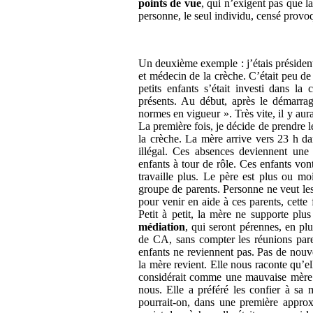
points de vue
, qui n’exigent pas que l
personne, le seul individu, censé provo
Un deuxième exemple : j’étais présiden
et médecin de la crèche. C’était peu d
petits enfants s’était investi dans la
présents. Au début, après le démarrage
normes en vigueur ». Très vite, il y aura
La première fois, je décide de prendre l
la crèche. La mère arrive vers 23 h da
illégal. Ces absences deviennent une
enfants à tour de rôle. Ces enfants vo
travaille plus. Le père est plus ou mo
groupe de parents. Personne ne veut les 
pour venir en aide à ces parents, cett
Petit à petit, la mère ne supporte plu
médiation
, qui seront pérennes, en plu
de CA, sans compter les réunions paren
enfants ne reviennent pas. Pas de nouv
la mère revient. Elle nous raconte qu’el
considérait comme une mauvaise mère et
nous. Elle a préféré les confier à sa 
pourrait-on, dans une première approxi