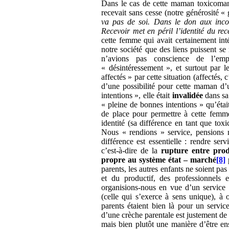
Dans le cas de cette maman toxicomane,
recevait sans cesse (notre générosité « 
va pas de soi. Dans le don aux incon
Recevoir met en péril l’identité du re
cette femme qui avait certainement int
notre société que des liens puissent s
n’avions pas conscience de l’emp
« désintéressement », et surtout par l
affectés » par cette situation (affectés, 
d’une possibilité pour cette maman d’
intentions », elle était
invalidée
dans sa 
« pleine de bonnes intentions » qu’était
de place pour permettre à cette femme
identité (sa différence en tant que tox
Nous « rendions » service, pensions
différence est essentielle : rendre ser
c’est-à-dire de la
rupture entre produ
propre au système état – marché
[8]
parents, les autres enfants ne soient pas 
et du productif, des professionnels e
organisions-nous en vue d’un service q
(celle qui s’exerce à sens unique), à o
parents étaient bien là pour un servic
d’une crèche parentale est justement 
mais bien plutôt une manière d’être en