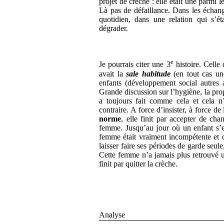
projet de crèche : elle était une parmi le
Là pas de défaillance. Dans les échang
quotidien, dans une relation qui s’ét
dégrader.
e
Je pourrais citer une 3
histoire. Celle
avait la
sale habitude
(en tout cas un
enfants (développement social autres a
Grande discussion sur l’hygiène, la pro
a toujours fait comme cela et cela 
contraire. A force d’insister, à force de
norme
, elle finit par accepter de cha
femme. Jusqu’au jour où un enfant s’es
femme était vraiment incompétente et da
laisser faire ses périodes de garde seule
Cette femme n’a jamais plus retrouvé un
finit par quitter la crèche.
Analyse