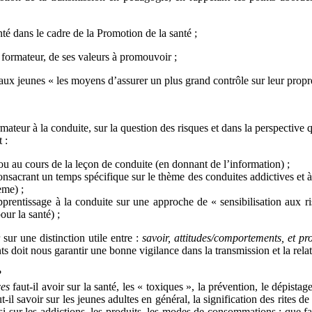
té dans le cadre de la Promotion de la santé ;
formateur, de ses valeurs à promouvoir ;
 aux jeunes « les moyens d’assurer un plus grand contrôle sur leur propre
rmateur à la conduite, sur la question des risques et dans la perspective
 :
 ou au cours de la leçon de conduite (en donnant de l’information) ;
onsacrant un temps spécifique sur le thème des conduites addictives et
ème) ;
apprentissage à la conduite sur une approche de « sensibilisation aux 
ur la santé) ;
ur une distinction utile entre :
savoir, attitudes/comportements, et pro
ts doit nous garantir une bonne vigilance dans la transmission et la rela
?
ces
faut-il avoir sur la santé, les « toxiques », la prévention, le dépista
-il savoir sur les jeunes adultes en général, la signification des rites d
si sur les addictions, les produits, les modes de consommations ; que 