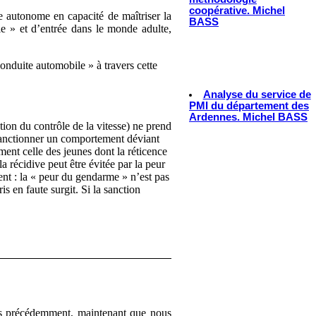
coopérative. Michel
e autonome en capacité de maîtriser la
BASS
e » et d’entrée dans le monde adulte,
.
conduite automobile » à travers cette
Analyse du service de
PMI du département des
Ardennes. Michel BASS
stion du contrôle de la vitesse) ne prend
sanctionner un comportement déviant
ment celle des jeunes dont la réticence
la récidive peut être évitée par la peur
ent : la « peur du gendarme » n’est pas
s en faute surgit. Si la sanction
dés précédemment, maintenant que nous