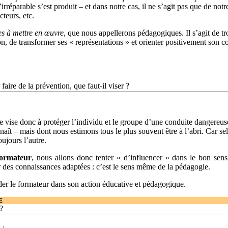
irréparable s’est produit – et dans notre cas, il ne s’agit pas que de notr
cteurs, etc.
es à mettre en œuvre
, que nous appellerons pédagogiques. Il s’agit de tr
n, de transformer ses « représentations » et orienter positivement son 
ire de la prévention, que faut-il viser ?
 vise donc à protéger l’individu et le groupe d’une conduite dangereuse
aît – mais dont nous estimons tous le plus souvent être à l’abri. Car 
ujours l’autre.
formateur
, nous allons donc tenter « d’influencer » dans le bon sen
des connaissances adaptées : c’est le sens même de la pédagogie.
der le formateur dans son action éducative et pédagogique.
E
?
 :