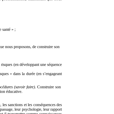
 santé » ;
 que nous proposons, de construire son
 à risques (en développant une séquence
risques » dans la durée (en s’engageant
cédures (savoir faire)
. Construire son
tion éducative.
ge, les sanctions et les conséquences des
e passage, leur psychologie, leur rapport
faut-il transmettre comme connaissances