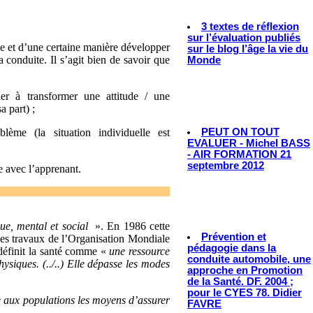
3 textes de réflexion
sur l’évaluation publiés
vie et d’une certaine manière développer
sur le blog l’âge la vie du
 conduite. Il s’agit bien de savoir que
Monde
her à transformer une attitude / une
a part) ;
PEUT ON TOUT
blème (la situation individuelle est
EVALUER - Michel BASS
- AIR FORMATION 21
septembre 2012
re avec l’apprenant.
que, mental et social
». En 1986 cette
Prévention et
es travaux de l’Organisation Mondiale
pédagogie dans la
 définit la santé comme «
une ressource
conduite automobile, une
physiques. (../..) Elle dépasse les modes
approche en Promotion
de la Santé. DF. 2004 ;
pour le CYES 78. Didier
e aux populations les moyens d’assurer
FAVRE