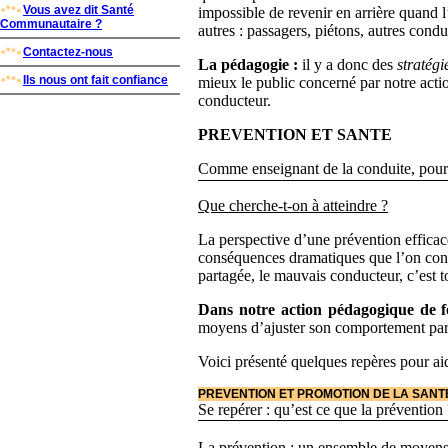
Vous avez dit Santé
impossible de revenir en arrière quand l’
Communautaire ?
autres : passagers, piétons, autres condu
Contactez-nous
La pédagogie :
il y a donc des
stratégi
Ils nous ont fait confiance
mieux le public concerné par notre actio
conducteur.
PREVENTION ET SANTE
Comme enseignant de la conduite, pour fa
Que cherche-t-on à atteindre ?
La perspective d’une prévention efficace
conséquences dramatiques que l’on conn
partagée, le mauvais conducteur, c’est to
Dans notre action pédagogique de 
moyens d’ajuster son comportement par 
Voici présenté quelques repères pour ai
PREVENTION ET PROMOTION DE LA SANT
Se repérer : qu’est ce que la prévention 
La prévention : un ensemble de moyens