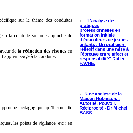
pécifique sur le thème des conduites
"L’analyse des
pratiques
professionnelles en
formation initiale
sage à la conduite sur une approche de
d’éducateurs de jeunes
enfants : Un praticien-
réflexif dans une mise à
faveur de la
réduction des risques
en
l’épreuve entre affect et
 d’apprentissage à la conduite.
responsabilité" Didier
FAVRE.
Une analyse de la
Maison Robinson...
Autorité, Pouvoir,
’approche pédagogique qu’il souhaite
Réciprocité - Dr Michel
BASS
sques, les points de vigilance, etc.) en