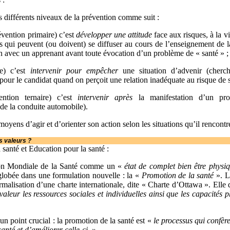
différents niveaux de la prévention comme suit :
évention primaire) c’est
développer une attitude
face aux risques, à la 
 qui peuvent (ou doivent) se diffuser au cours de l’enseignement de la
on avec un apprenant avant toute évocation d’un problème de « santé » ;
re) c’est
intervenir pour empêcher
une situation d’advenir (cherc
pour le candidat quand on perçoit une relation inadéquate au risque de s
ention ternaire) c’est
intervenir après
la manifestation d’un pro
 de la conduite automobile).
moyens d’agir et d’orienter son action selon les situations qu’il rencont
s valeurs ?
santé et Education pour la santé :
tion Mondiale de la Santé comme un «
état de complet bien être physi
globée dans une formulation nouvelle : la «
Promotion de la santé
». L
ormalisation d’une charte internationale, dite « Charte d’Ottawa ». Elle
 valeur les ressources sociales et individuelles ainsi que les capacités 
n point crucial : la promotion de la santé est «
le processus qui confèr
anté et d’améliorer celle-ci
».