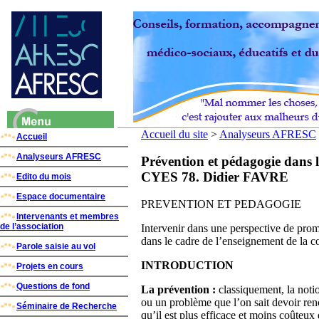
Accueil du site
>
Analyseurs AFRESC
Accueil
Analyseurs AFRESC
Prévention et pédagogie dans 
CYES 78. Didier FAVRE
Edito du mois
Espace documentaire
PREVENTION ET PEDAGOGIE
Intervenants et membres
de l’association
Intervenir dans une perspective de promo
dans le cadre de l’enseignement de la c
Parole saisie au vol
INTRODUCTION
Projets en cours
Questions de fond
La prévention :
classiquement, la not
ou un problème que l’on sait devoir renc
Séminaire de Recherche
qu’il est plus efficace et moins coûteux