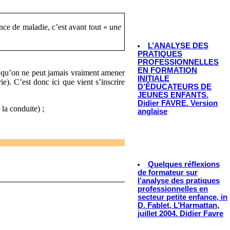
ence de maladie, c’est avant tout «
une
L’ANALYSE DES
PRATIQUES
PROFESSIONNELLES
EN FORMATION
et qu’on ne peut jamais vraiment amener
INITIALE
). C’est donc ici que vient s’inscrire
D’ÉDUCATEURS DE
JEUNES ENFANTS.
Didier FAVRE. Version
la conduite) ;
anglaise
Quelques réflexions
de formateur sur
l’analyse des pratiques
professionnelles en
secteur petite enfance, in
D. Fablet, L’Harmattan,
juillet 2004. Didier Favre