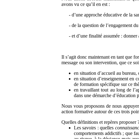
avons vu ce qu’il en est :
-
d’une approche éducative de la san
-
de la question de l’engagement du 
-
et d’une finalité assumée : donner
Il s’agit donc maintenant en tant que fo
message ou son intervention, que ce soit
en situation d’accueil au bureau,
en situation d’enseignement en c
de formation spécifique sur ce th
en travaillant tout au long de l’
dans une démarche d’éducation po
Nous vous proposons de nous appuyer s
action formative autour de ces trois poin
Quelles définitions et repères proposer 
Les savoirs : quelles
connaissan
comportements addictifs ; que faut
au risque, à la déviance mais aus