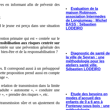
ives en informant afin de prévenir des
Evaluation de la
maison Robinson,
association Intermedes
;
de Longjumeau ; Michel
BASS ; Sébastien
d le jeune est perçu dans une situation
LODEIRO
ntion primaire qui est « centrée sur le
nsibilisation aux risques centrée sur
entrée sur une prévention générale des
bien-être et de la responsabilisation ?
Diagnostic de santé de
la ville de Sevran : une
méthodologie pour les
ateliers santé ville.
s. Il correspond aussi à un présupposé
Sébastien LODEIRO
Cette proposition prend aussi en compte
age ».
relation de transmission dans la limite
e adulte « autonome », « conduire une
Etude des besoins en
e », « prendre des risques », etc.
modes d’accueil des
enfants de 0 a 6 ans à
e transmission sûre et un ajustement du
Fontenay-sous-bois : une
méthodologie