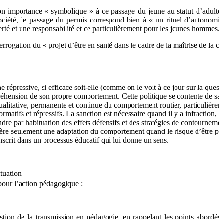
 son importance « symbolique » à ce passage du jeune au statut d’adult
ociété, le passage du permis correspond bien à « un rituel d’autonomi
berté et une responsabilité et ce particulièrement pour les jeunes hommes
rogation du « projet d’être en santé dans le cadre de la maîtrise de la 
 répressive, si efficace soit-elle (comme on le voit à ce jour sur la que
préhension de son propre comportement. Cette politique se contente de 
ualitative, permanente et continue du comportement routier, particulière
rmatifs et répressifs. La sanction est nécessaire quand il y a infraction, 
ndre par habituation des effets défensifs et des stratégies de contournem
nère seulement une adaptation du comportement quand le risque d’être pri
inscrit dans un processus éducatif qui lui donne un sens.
tuation
pour l’action pédagogique :
stion de la transmission en pédagogie, en rappelant les points abor