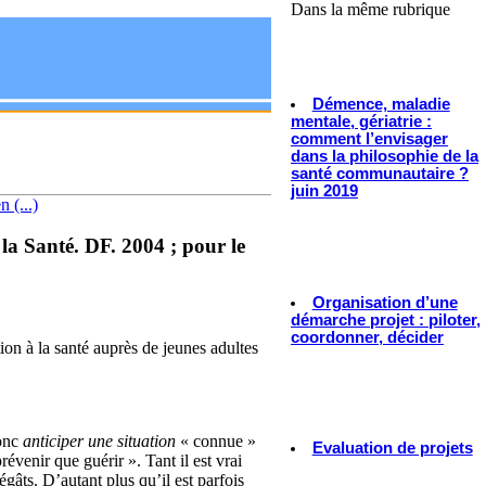
Dans la même rubrique
Démence, maladie
mentale, gériatrie :
comment l’envisager
dans la philosophie de la
santé communautaire ?
juin 2019
 (...)
a Santé. DF. 2004 ; pour le
Organisation d’une
démarche projet : piloter,
coordonner, décider
ion à la santé auprès de jeunes adultes
donc
anticiper une situation
« connue »
Evaluation de projets
venir que guérir ». Tant il est vrai
gâts. D’autant plus qu’il est parfois