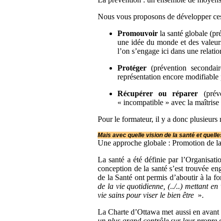
Nous vous proposons de développer ces 
Promouvoir
la santé globale (pr
une idée du monde et des valeurs
l’on s’engage ici dans une relati
Protéger
(prévention secondai
représentation encore modifiable 
Récupérer ou réparer
(prév
« incompatible » avec la maîtrise
Pour le formateur, il y a donc plusieurs 
Mais avec quelle vision de la santé et quelle
Une approche globale : Promotion de la 
La santé a été définie par l’Organisa
conception de la santé s’est trouvée en
de la Santé ont permis d’aboutir à la f
de la vie quotidienne, (../..) mettant en
vie sains pour viser le bien être
».
La Charte d’Ottawa met aussi en avant u
un plus grand contrôle sur leur propre s