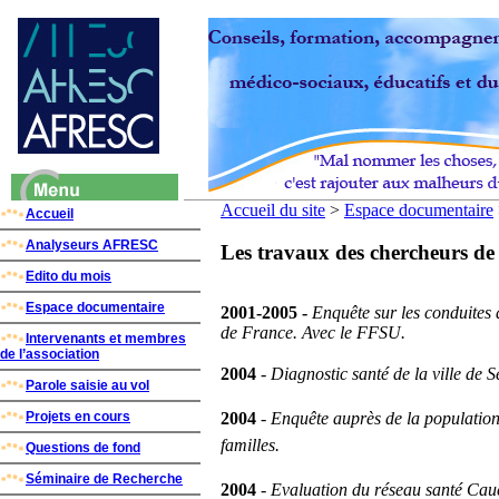
Accueil du site
>
Espace documentaire
Accueil
Analyseurs AFRESC
Les travaux des chercheurs 
Edito du mois
Espace documentaire
2001-2005 -
Enquête sur les conduites 
de France. Avec le FFSU.
Intervenants et membres
de l’association
2004
-
Diagnostic santé de la ville de S
Parole saisie au vol
Projets en cours
2004
-
Enquête auprès de la population 
familles.
Questions de fond
Séminaire de Recherche
2004
-
Evaluation du réseau santé Cauc