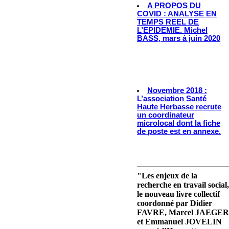
A PROPOS DU
COVID : ANALYSE EN
TEMPS REEL DE
L’EPIDEMIE. Michel
BASS, mars à juin 2020
Novembre 2018 :
L’association Santé
Haute Herbasse recrute
un coordinateur
microlocal dont la fiche
de poste est en annexe.
"Les enjeux de la
recherche en travail social,
le nouveau livre collectif
coordonné par Didier
FAVRE, Marcel JAEGER
et Emmanuel JOVELIN