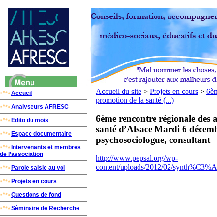
Accueil du site
>
Projets en cours
>
6èm
Accueil
promotion de la santé (...)
Analyseurs AFRESC
6ème rencontre régionale des a
Edito du mois
santé d’Alsace Mardi 6 décem
Espace documentaire
psychosociologue, consultant
Intervenants et membres
de l’association
http://www.pepsal.org/wp-
content/uploads/2012/02/synth%C3%A
Parole saisie au vol
Projets en cours
Questions de fond
Séminaire de Recherche