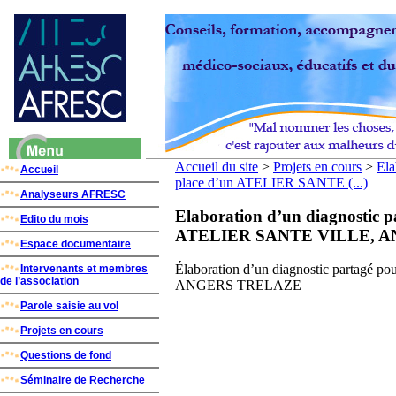
Accueil du site
>
Projets en cours
>
Ela
Accueil
place d’un ATELIER SANTE (...)
Analyseurs AFRESC
Elaboration d’un diagnostic p
Edito du mois
ATELIER SANTE VILLE, 
Espace documentaire
Élaboration d’un diagnostic partagé
Intervenants et membres
de l’association
ANGERS TRELAZE
Parole saisie au vol
Projets en cours
Questions de fond
Séminaire de Recherche