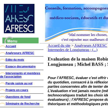
Accueil du site
>
Analyseurs AFRESC
Accueil
Intermedes de Longjumeau ; (...)
Analyseurs AFRESC
Evaluation de la maison Robin
Edito du mois
Longjumeau ; Michel BASS ;
Espace documentaire
Intervenants et membres
de l’association
Pour l’AFRESC, évaluer c’est offrir
du quotidien, consacré à la réflexion
Parole saisie au vol
parties concernées afin de tenter d
Projets en cours
L’évaluation n’est jamais neutre (m
technocratiques traduit les choix i
Questions de fond
évaluateurs) ; l’AFRESC propose do
Séminaire de Recherche
théoriques et méthodologiques prés