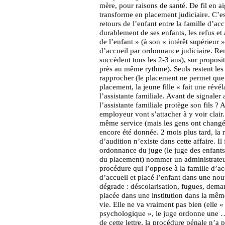
mère, pour raisons de santé. De fil en ai
transforme en placement judiciaire. C’est
retours de l’enfant entre la famille d’ac
durablement de ses enfants, les refus et
de l’enfant » (à son « intérêt supérieur » 
d’accueil par ordonnance judiciaire. Re
succèdent tous les 2-3 ans), sur proposi
près au même rythme). Seuls restent les in
rapprocher (le placement ne permet que d
placement, la jeune fille « fait une révéla
l’assistante familiale. Avant de signaler a
l’assistante familiale protège son fils ?
employeur vont s’attacher à y voir clair.
même service (mais les gens ont changé)
encore été donnée. 2 mois plus tard, la
d’audition n’existe dans cette affaire. I
ordonnance du juge (le juge des enfant
du placement) nommer un administrateur 
procédure qui l’oppose à la famille d’acc
d’accueil et placé l’enfant dans une nouv
dégrade : déscolarisation, fugues, deman
placée dans une institution dans la mêm
vie. Elle ne va vraiment pas bien (elle «
psychologique », le juge ordonne une …
de cette lettre, la procédure pénale n’a