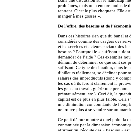
Dans une discussion sur le handicap me
problèmes, mais on a encore moins le dro
rentrent. C’est le plus choquant. Elle es
manger à mes gosses ».
De l’offre, des besoins et de l’économ
Dans ces histoires rien que du banal et 
considérés comme des usagers des servic
et les services et acteurs sociaux des in
besoins ? Pourquoi le « suffisant » don
demander de l’aide ? Ces exemples nous 
démuni de déterminer ce que sont ses pro
suffisant. Ce type de situation, dans l
d’ailleurs réellement, se décliner pour 
salaires des improductifs (donc y compr
les cas où ils feront clairement la preuv
les gens au travail, guérir une personn
prématurément, etc.). Ceci dit, la quanti
capital est de plus en plus faible. Cela 
une diminution concomitante de l’emploi 
ne trouve plus à se vendre sur un march
Ce petit détour montre à quel point la qu
contaminée par la dimension économique
affirmer qu l’écoute des « besoins » es