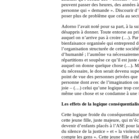
peuvent passer des heures, des années à 
personne qui « demande ». Discourir d’
poser plus de problème que cela au sect
Adorno l’avait noté pour sa part, à la su
désappris à donner. Toute entorse au pr
auquel on n’arrive pas à croire (…). Par 
bienfaisance organisée qui entreprend de
l’organisation structurée de cette sociét
d’humanité ; l’aumône va nécessairement
répartitions et soupèse ce qu’il est just
auquel on donne quelque chose (…). Ma
du nécessaire, le don serait devenu superf
point de vue des personnes privées que d
personne dont avec de l’imagination on
joie – (…) celui qu’une logique trop co
même une chose et se condamne à une f
Les effets de la logique conséquentialist
Cette logique froide du conséquentialism
cette jeune fille, juste majeure, qui m’éc
devenir d’enfants placés à l’ASE pour laq
du silence de la justice » et « la violen
compte les gens ». Cette jeune fille a é