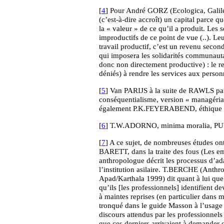
[
4
] Pour André GORZ (Ecologica, Galilée
(c’est-à-dire accroît) un capital parce q
la « valeur » de ce qu’il a produit. Les 
improductifs de ce point de vue (..). Le
travail productif, c’est un revenu second
qui imposera les solidarités communauta
donc non directement productive) : le rev
déniés) à rendre les services aux person
[
5
] Van PARIJS à la suite de RAWLS pa
conséquentialisme, version « managérial
également P.K.FEYERABEND, éthique et
[
6
] T.W.ADORNO, minima moralia, PUF
[
7
] A ce sujet, de nombreuses études ont 
BARETT, dans la traite des fous (Les e
anthropologue décrit les processus d’a
l’institution asilaire. T.BERCHE (Anthr
Apad/Karthala 1999) dit quant à lui que 
qu’ils [les professionnels] identifient 
à maintes reprises (en particulier dans m
tronqué dans le guide Masson à l’usage d
discours attendus par les professionnels
que ces derniers arrivaient à demander 