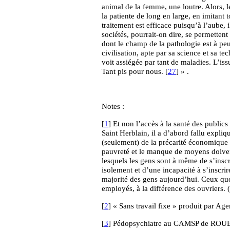
animal de la femme, une loutre. Alors,
la patiente de long en large, en imitant t
traitement est efficace puisqu’à l’aube, 
sociétés, pourrait-on dire, se permetten
dont le champ de la pathologie est à peu
civilisation, apte par sa science et sa 
voit assiégée par tant de maladies. L’iss
Tant pis pour nous. [
27
] » .
Notes :
[
1
] Et non l’accès à la santé des public
Saint Herblain, il a d’abord fallu expliqu
(seulement) de la précarité économique (
pauvreté et le manque de moyens doiven
lesquels les gens sont à même de s’inscrir
isolement et d’une incapacité à s’inscrire
majorité des gens aujourd’hui. Ceux 
employés, à la différence des ouvriers. 
[
2
] « Sans travail fixe » produit par Ag
[
3
] Pédopsychiatre au CAMSP de RO