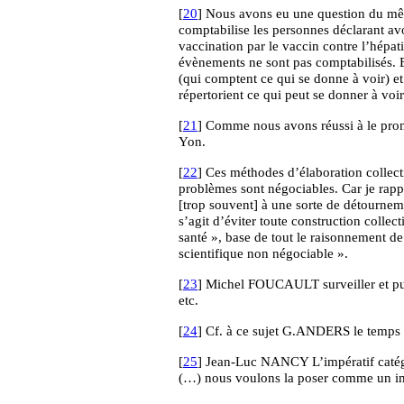
[
20
] Nous avons eu une question du mê
comptabilise les personnes déclarant av
vaccination par le vaccin contre l’hépati
évènements ne sont pas comptabilisés. 
(qui comptent ce qui se donne à voir) e
répertorient ce qui peut se donner à voir)
[
21
] Comme nous avons réussi à le prom
Yon.
[
22
] Ces méthodes d’élaboration collecti
problèmes sont négociables. Car je rapp
[trop souvent] à une sorte de détourneme
s’agit d’éviter toute construction colle
santé », base de tout le raisonnement de
scientifique non négociable ».
[
23
] Michel FOUCAULT surveiller et pu
etc.
[
24
] Cf. à ce sujet G.ANDERS le temps 
[
25
] Jean-Luc NANCY L’impératif catég
(…) nous voulons la poser comme un imp