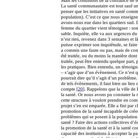
Mais les conditions de la confiance ne 
La santé communautaire est tout sauf un
penser que les initiatives en santé com
population). C’est ce que nous enseigne
avons-nous eue dans les quartiers sud. 
femme du quartier vient témoigner : son
sable. Inquiète, elle va aux urgences du 
n’est rien, revenez dans 3 semaines et l
puisse exprimer son inquiétude, se faire 
a commis une faute ou pas, mais de co
été traitée, ou du moins la manière dont
traitée, peut être entendu quelque part, 
les pratiques. Bien entendu, un témoign
– s’agir que d’un évènement. Ce n’est q
pourrait dire qu’il s’agit d’un problème.
de tels évènements, il faut bien un lieu 
compte [
20
]. Rappelons que la ville d
la santé. Or nous avons pu constater la 
cette structure à vouloir prendre en co
projet s’en est emparée. Elle a fini pa
promotion de la santé incapable de créer
problèmes qui se posent à la population
santé ? Faire des actions collectives d’éd
la promotion de la santé et à la santé 
capacité des institutions à accepter la pa