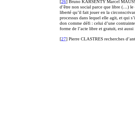
[
26
] Bruno KARSENTY Marcel MAUSS, le f
d’être non social parce que libre (…) le d
liberté qu’il fait jouer en la circonscri
processus dans lequel elle agit, et qui
don comme défi : celui d’une contrainte
forme de l’acte libre et gratuit, est aussi 
[
27
] Pierre CLASTRES recherches d’anth