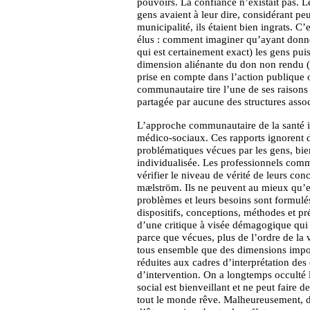
pouvoirs. La confiance n’existait pas. Le
gens avaient à leur dire, considérant peu
municipalité, ils étaient bien ingrats. C
élus : comment imaginer qu’ayant donné
qui est certainement exact) les gens puis
dimension aliénante du don non rendu (
prise en compte dans l’action publique
communautaire tire l’une de ses raisons
partagée par aucune des structures assoc
L’approche communautaire de la santé in
médico-sociaux. Ces rapports ignorent de
problématiques vécues par les gens, bie
individualisée. Les professionnels comme
vérifier le niveau de vérité de leurs co
mælström. Ils ne peuvent au mieux qu’e
problèmes et leurs besoins sont formulés
dispositifs, conceptions, méthodes et pré
d’une critique à visée démagogique qui s
parce que vécues, plus de l’ordre de la v
tous ensemble que des dimensions import
réduites aux cadres d’interprétation des
d’intervention. On a longtemps occulté l
social est bienveillant et ne peut faire 
tout le monde rêve. Malheureusement, dès