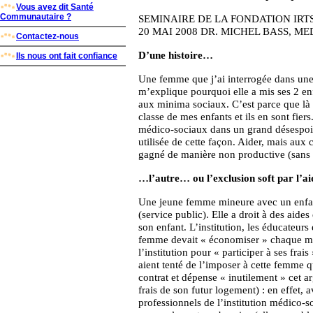
Vous avez dit Santé
Communautaire ?
SEMINAIRE DE LA FONDATION IR
20 MAI 2008 DR. MICHEL BASS, M
Contactez-nous
D’une histoire…
Ils nous ont fait confiance
Une femme que j’ai interrogée dans une e
m’explique pourquoi elle a mis ses 2 enf
aux minima sociaux. C’est parce que là ba
classe de mes enfants et ils en sont fiers.
médico-sociaux dans un grand désespoir 
utilisée de cette façon. Aider, mais aux 
gagné de manière non productive (sans t
…l’autre… ou l’exclusion soft par l’ai
Une jeune femme mineure avec un enfant
(service public). Elle a droit à des aide
son enfant. L’institution, les éducateurs 
femme devait « économiser » chaque moi
l’institution pour « participer à ses frais
aient tenté de l’imposer à cette femme qu
contrat et dépense « inutilement » cet arg
frais de son futur logement) : en effet, a
professionnels de l’institution médico-s