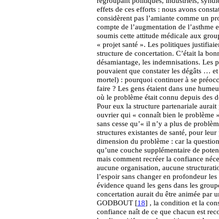
regroupant politiques, industriels, syndic
effets de ces efforts : nous avons const
considèrent pas l’amiante comme un probl
compte de l’augmentation de l’asthme et
soumis cette attitude médicale aux grou
« projet santé ». Les politiques justifiai
structure de concertation. C’était la bo
désamiantage, les indemnisations. Les pr
pouvaient que constater les dégâts … e
mortel) : pourquoi continuer à se préoc
faire ? Les gens étaient dans une humeu
où le problème était connu depuis des dé
Pour eux la structure partenariale aurait 
ouvrier qui « connaît bien le problème »
sans cesse qu’« il n’y a plus de problè
structures existantes de santé, pour leur
dimension du problème : car la question 
qu’une couche supplémentaire de potenti
mais comment recréer la confiance nécess
aucune organisation, aucune structurat
l’espoir sans changer en profondeur les
évidence quand les gens dans les groupes
concertation aurait du être animée par u
GODBOUT [
18
] , la condition et la co
confiance naît de ce que chacun est reco