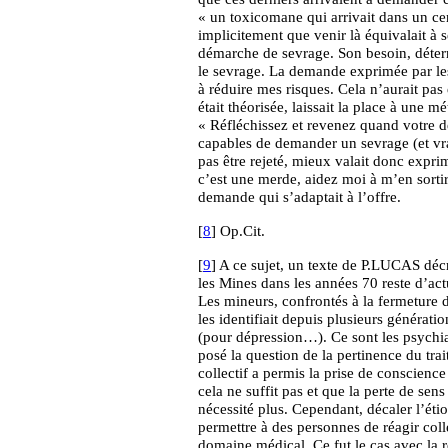
« un toxicomane qui arrivait dans un ce
implicitement que venir là équivalait à
démarche de sevrage. Son besoin, détermin
le sevrage. La demande exprimée par le
à réduire mes risques. Cela n’aurait pas
était théorisée, laissait la place à une m
« Réfléchissez et revenez quand votre d
capables de demander un sevrage (et vra
pas être rejeté, mieux valait donc expri
c’est une merde, aidez moi à m’en sortir
demande qui s’adaptait à l’offre.
[
8
] Op.Cit.
[
9
] A ce sujet, un texte de P.LUCAS dé
les Mines dans les années 70 reste d’act
Les mineurs, confrontés à la fermeture 
les identifiait depuis plusieurs générati
(pour dépression…). Ce sont les psychiat
posé la question de la pertinence du trai
collectif a permis la prise de conscien
cela ne suffit pas et que la perte de sens
nécessité plus. Cependant, décaler l’étio
permettre à des personnes de réagir col
domaine médical. Ce fut le cas avec la