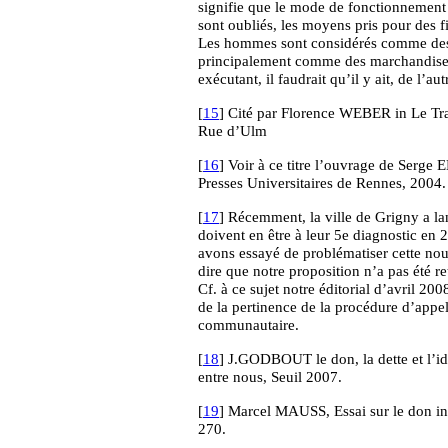
signifie que le mode de fonctionnement
sont oubliés, les moyens pris pour des fi
Les hommes sont considérés comme des 
principalement comme des marchandises
exécutant, il faudrait qu’il y ait, de l’au
[
15
] Cité par Florence WEBER in Le Trav
Rue d’Ulm
[
16
] Voir à ce titre l’ouvrage de Serg
Presses Universitaires de Rennes, 2004.
[
17
] Récemment, la ville de Grigny a la
doivent en être à leur 5e diagnostic en 
avons essayé de problématiser cette nou
dire que notre proposition n’a pas été r
Cf. à ce sujet notre éditorial d’avril 20
de la pertinence de la procédure d’appe
communautaire.
[
18
] J.GODBOUT le don, la dette et l’ide
entre nous, Seuil 2007.
[
19
] Marcel MAUSS, Essai sur le don in
270.