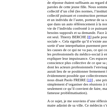
de réponse étaient suffisants au regard d
paroles de cette jeune fille. Nous somme
collectif d’un côté (les normes, l’institu
collectif puissant et construction perman
et un individu de l’autre, porteur de sa
que dans un auto référencement à la nor
vie de l’individu confronté à ce puissan
besoins supposés et sa demande. Face à l
est seul. Thierry BERCHE [
8
] parle pou
sociale ». Cela signifie qu’il n’existe 
sortir d’une interprétation purement pers
les causes de ce qui ne va pas, ce qui c
les professionnels du médico-social à en
expliquer leur impuissance. Ces espace
conscience plus collective de ce que sa 
dont les acteurs professionnels l’envisag
aurait lieu de se positionner fermement
évidemment possible que collectivement
nous disait Paolo FREIRE [
10
] , une pr
simplement d’organiser des réunions à 
seulement ce qu’il convient de faire, mai
fameuse problématisation).
A ce sujet, je me souviens d’une réflex
maire adjoint de sa ville. Ce médecin s