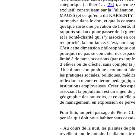
catégorique (la liberté… [
25
] ), aucune 
exclusif, construisant par là l’aliénation,
MAUSS (et ce qu’en a dit KARSENTY 
normative dans le don, et que la construc
quelque sorte une privation de liberté. 
rapports sociaux pour passer de la guer
et la bonté-charité qui s’y associe en con
réciprocité, la confiance. C’est, nous ra
C’est cette dimension philosophique qui c
pourquoi ne pas se contenter des espaces 
limité à de rares occasions (par exemple 
d’élèves ou de crèche, sans compter la j
Une dimension pratique : comment faire
les pratiques sociales, politiques, médic
réflexion à mener en terme pédagogique, 
institutions employeuses. Créer des espa
associant la population est un enjeu de 
géographie des pouvoirs, et ce qu’elle 
de management, en expression de pervers
Pour finir, un petit passage de Pierre C
pensée qui doit nous habiter sans cesse
« Au cours de la nuit, les plaintes de 
réveillent tout le monde. Le diagnostic