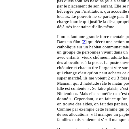
pas quels sont ses besoins (elle a sembl
par le placement de son enfant. Elle se 
hébergée par l’institution, qui accueill
locaux. Le pouvoir ne se partage pas. Il 
charge lourde qui justifie la désappropr
déjà très incertaine d’elle-même.
Il nous faut une grande force mentale po
Dans un film [
2
] qui décrit une action
catholique sur un habitat communautaire 
un groupe de personnes vivant dans un 
avec enfants, vieux chômeur, adulte hand
des allocations à la poste. La poste ouv
chéquier et chacun tire l’argent viré sur
qui change c’est qu’on peut acheter ce qu
super marché, ils me voient 2 ou 3 fois 
Maman, qui d’habitude râle le matin pour
Elle est contente ». Se faire plaisir, c’e
Nintendo ». Mais elle se méfie : « c’est 
donné ». Cependant, « on fait ce qu’on v
on trouve des aides, on fait des papiers,
Comme par exemple cette femme qui pour
de ses allocations. « Il manque un papi
familles mais seulement s’ « il manque 