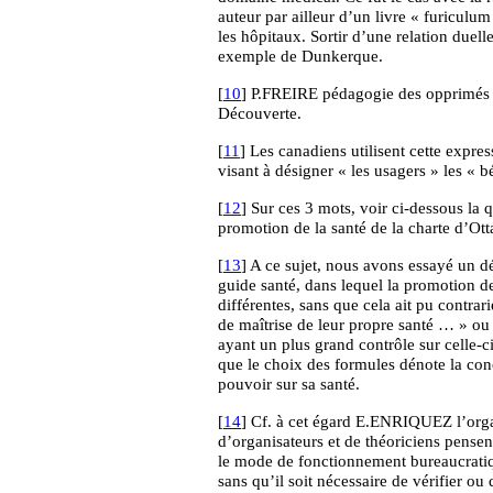
auteur par ailleur d’un livre « furiculu
les hôpitaux. Sortir d’une relation duel
exemple de Dunkerque.
[
10
] P.FREIRE pédagogie des opprimés
Découverte.
[
11
] Les canadiens utilisent cette expres
visant à désigner « les usagers » les « bé
[
12
] Sur ces 3 mots, voir ci-dessous la q
promotion de la santé de la charte d’Ot
[
13
] A ce sujet, nous avons essayé un d
guide santé, dans lequel la promotion de
différentes, sans que cela ait pu contra
de maîtrise de leur propre santé … » ou
ayant un plus grand contrôle sur celle-c
que le choix des formules dénote la con
pouvoir sur sa santé.
[
14
] Cf. à cet égard E.ENRIQUEZ l’orga
d’organisateurs et de théoriciens pensen
le mode de fonctionnement bureaucratiq
sans qu’il soit nécessaire de vérifier o