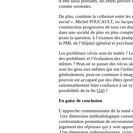
d’être aussi probants, les effets perver
comme normales.
De plus, continue la collusion entre les 
social ». Michel FOUCAULT, ou Jacq
construction progressive de tous ces disp
dans une société de plus en plus comple
poser la question, à l’examen des pratiqu
la PMI, de l’hôpital (général et psychiat
Les problèmes vécus sont-ils traités ? L
des problèmes et l’évaluation des servic
mêmes ? Peut-on se passer des vécus al
sont les gens eux-mêmes qui ont l’infin
généralement, peut-on continuer à imagi
pouvoir est accaparé par des élites (prof
raisonnablement faire confiance à un sy
possibilités de la fin [
24
] ?
En guise de conclusion
L’approche communautaire de la santé r
Une dimension méthodologique consista
confrontation permettant de reconstruire
jugement des réponses qui y sont appor
Une dimension anthropologique, voire é