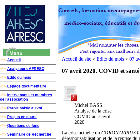
Accueil du site
>
Edito du mois
>
07 a
Accueil
Analyseurs AFRESC
07 avril 2020. COVID et sant
Edito du mois
Espace documentaire
Intervenants et membres
de l’association
Michel BASS
Parole saisie au vol
Analyse de la crise
COVID au 7 avril
Projets en cours
2020
Questions de fond
La crise actuelle du
CORONAVIRUS
fa
Séminaire de Recherche
déresponsabilisation et de la reprise du 