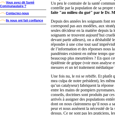
Vous avez dit Santé
Un peu le contraire de la santé communau
Communautaire ?
contrôle par la population de sa propre 
faite "au milieu du gué" par le Dr. 
Contactez-nous
Ils nous ont fait confiance
Depuis des années les soignants font rem
correspond pas aux modèles, aux stratég
seules décideur en la matière depuis la 
soignants se trouvent aujourd’hui crue
devant partir ailleurs), on a déshabillé 
répondre à une crise tout sauf imprévisi
de l’information et des réponses nous l
pandémies existent en même temps que 
beaucoup plus meurtrières ? En quoi ce
épidémie de grippe (voir mon analyse en 
mesures et un tel traitement médiatique 
Une fois nu, le roi se rebiffe. Et plutôt
mea culpa de notre président), les mêmes 
qu’un catalyseur) fabriquent la réponse à
entre les mains de pompiers pyromanes
conseils, doctrines sont produits par ces
arrivés à assigner des populations entièr
dont on nous claironnera qu’il nous a sa
peur et nous assènent la nécessité de la
dessus. Ce ne sont pas les praticiens, le